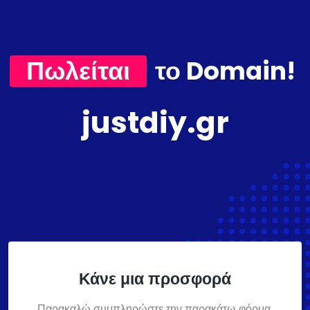
Πωλείται
το Domain!
justdiy.gr
Κάνε μια προσφορά
Παρακαλώ συμπληρώστε την παρακάτω φόρμα,